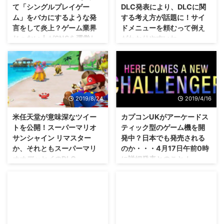
て「シングルプレイゲー
DLC発表により、DLCに関
ム」をバカにするような発
する考え方が話題に！サイ
言をして炎上？ゲーム業界
ドメニューを頼むって例え
じゃない人がSNSを運営し
がわかりやすいね。
ていたとか。
初めから全部収録しろよ！って気
持ちもわからんでもないけれど
本人たちは冗談だと思っていて
も・・・自分でコンテンツを選べ
も、周りは冗談に思わないってこ
るっていう便利さはあるよね。
とはありますよねー・・・自分も
「ポケットモンスター ソード・
何度か失敗したことはありました
2019/8/24
2019/4/16
シールド」の有料DLCが発表され
(；´∀｀) 海外で話題になっていた
ましたが、予想通り、「ふざけん
とあるネットミーム・・・そのネ
米任天堂が意味深なツイー
カプコンUKがアーケードス
な！」的な意見もチラホラあった
ットミームになぞって、EAさん
トを公開！スーパーマリオ
ティック型のゲーム機を開
みたいですね（；＾ω＾） これに
が、 シングルプレイゲームをバ
サンシャイン リマスター
発中？日本でも発売される
対して、Twitter上で様々な方が
カにするような発言 をTwitterに
か、それともスーパーマリ
のか・・・4月17日午前0時
DLCに関する考え方を語っていま
投稿したことで炎上しています
オオデッセイのDLC
に詳細発表とのこと！
したぜ？ ポケモン剣盾でも色々
な。 まあ、個人が言っていたな
か・・・それとも？
な意見が出ていた有料DLC イン
らまだ許されたのかもですが。
これもまた、コレクター心が惹か
ターネットが当たり前になったこ
大手企業の公式でこういった発言
れるようなものになりそうですね
体調も大体治ったので、とりあえ
とで、あとからコンテンツを追加
がされたというのは、確かに色ん
（笑） カプコンUKさんの公式
ず復活・・・ちゃんとブログを書
する DLC というものが登場しま
なところに影響がでるよ
Twitterにて、「HERE COMES A
けるかなっと（；＾ω＾） さて、
したよね。 D ...
ね・・・。 海外で話題になって
NEW CHALLENGER」から始ま
米任天堂さんが気になるツイート
2018/1/4
2017/8/21
いるネットミーム さて、事の ...
る、意味深な動画を公開して話題
をしていたということが話題にな