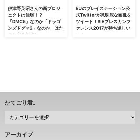
になっています。 自分でタイト
っています！ そのツイートは、
伊津野英昭さんの新プロジ
EUのプレイステーション公
ルを追加できたりすれば面白そう
スーパーマリオサンシャイン に
ェクトは佳境！？
式Twitterが意味深な画像を
だけれどもなー(・∀・) カプコン
関係することかも！？ 米任天堂
「DMC5」なのか「ドラゴ
ツイート！SIEプレスカンフ
UKが意味深な動画を公開・・・
が「オデッセイ」「サンシャイ
ンズドグマ2」なのか、はた
ァレンス2017が待ち遠しい
詳細は4月17日午前0時とのこと
ン」という意味深なツイートを公
また完全新作か・・・。
ね！
早速ですが、カプコンUKさん
開 早速ですが、米任天堂さん
が、こんなツイートを公開してい
が、こんなツイートをしたことが
E3 2018で発表されるかもしれな
ふむ・・・噂になっている
ます。
話題になっています。
いと噂の「デビルメイクライ
PSVita後継機やPS VR2もまだ可
https://twitter.com/Capcom_UK/
https://twitter.com/NintendoAme
5」・・・それについての発表か
能性はあるかな？(笑) EUのプレ
status/111 ...
rica/status/1164575456722653
な？ 伊津野英昭さんが新年の挨
イステーション公式Twitterが、
189?r ...
拶にて、こんなことをツイートし
意味深な画像をツイートしたこと
ていたことが話題になっていま
が話題になっています！ 10月末
す！ さて、既存IPの新作なの
にはパリでSIEプレスカンファレ
か、それとも完全新作になるの
ンス2017が行われますし・・・
か、楽しみですな(・∀・) 伊津野
そこで何かを発表するのでしょう
英昭さんの新プロジェクトは佳境
な(｀・ω・´) EUのプレイステー
かてごり君。
を迎えている模様 さて、定期的
ション公式Twitterがツイートし
にこんなツイートをしていた伊津
た意味深な画像・・・ PSVitaの
野英昭さん。 E3 2017
後継機が開発されているのではな
https://twitter.com/tomqe/status
いか！？と予想できる求人情報が
/876447427758235649?ref_src
多々流れていたり。
アーカイブ
...
https://retrogam ...