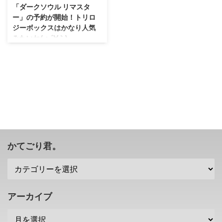
「ダークソウル リマスタ
ー」の予約が開始！トリロ
ジーボックスはかなり人気
みたいね(；´∀｀)
昨日から開始されていたけれど
も、紹介できなかったよ(；´Д｀)
先日発表された「ダークソウル
リマスター」の予約が開始となり
ました！ 「ダークソウル リマス
ター」の対応プラットフォームは
4機種・・・任天堂機種にも初め
て発売されますね。 簡単に「ダ
ークソウル リマスター」の説明
をすると、解像度は1080pに向
かてごり君。
上、またフレームレートは、ニン
テンドースイッチ以外が60fpsと
なります。 残念ながらニンテン
ドースイッチは30fpsですが、ま
あ、凄い影響出るってほどでもな
アーカイブ
いかな？ あとは、オンラインプ
レイ人数がオリ ...