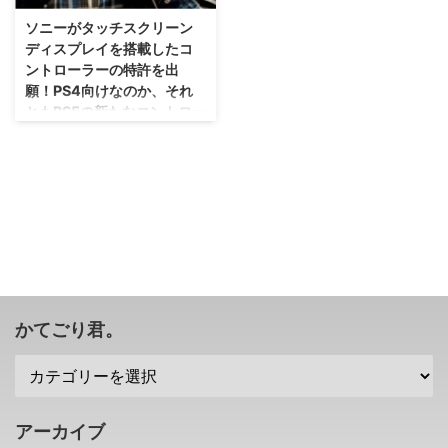
ソニーがタッチスクリーン
ディスプレイを搭載したコ
ントローラーの特許を出
願！PS4向けなのか、それ
ともPS5の新たなコントロー
ラーなのか・・・。
ふーむ・・・とりあえず、色んな
特許を先に出願しておいていると
いう可能性もあるけれどもね。
ソニーがタッチスクリーンディス
プレイを搭載したコントローラー
の特許を出願したと話題になって
います！ WiiUみたいなコントロ
ーラーらしいけれども・・・どう
なるんだ(；´∀｀)？ ソニーがタッ
かてごり君。
チスクリーンディスプレイを搭載
したコントローラーの特許を出願
さて、最近のゲーム機では、使う
使わないは別として、タッチ操作
が可能なゲーム機が増えてきまし
アーカイブ
たよね。 携帯機ではDSから始ま