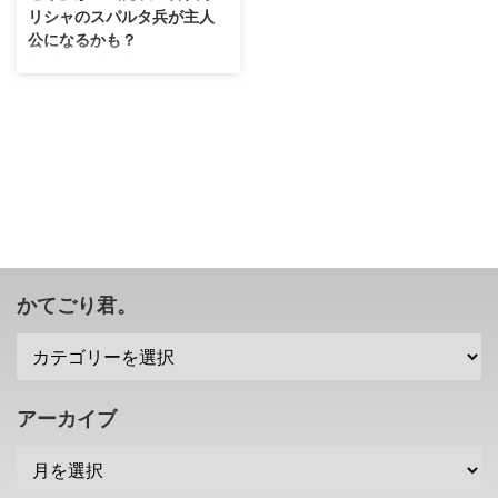
リシャのスパルタ兵が主人
公になるかも？
昨日今日と熱を出して死んでいま
したが、このシリーズの新作も正
式発表されていましたね！ 「ア
サシンクリード オデッセイ」 が
発売されます(・∀・) 詳しい情報
はE3 2018ですが・・・リーク情
報も出ているみたいですな。
「アサシンクリード オデッセ
イ」が正式に発表 ということ
で、「アサシンクリード オリジ
ンズ」に続くアサクリシリーズ最
かてごり君。
新作「アサシンクリード オデッ
セイ」が正式に発表されました。
そんで、ちょっとしたトレーラー
動画も公開されましたね(・∀・)
https://twitter.com/assa ...
アーカイブ