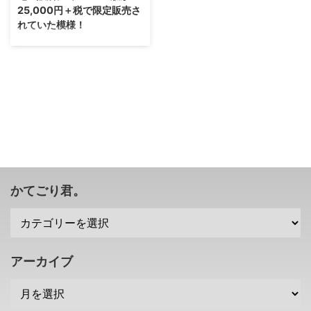
25,000円＋税で限定販売さ
れていた模様！
まあ、今回は一時的な値下げなの
でしょうけれども、今後もこうい
うお店が増えそうですな。 家電
量販店のエディオンさんが、最新
モデルであるCUH-2200シリー
ズのPS4 500GBモデルを
25,000円＋税 で限定販売したこ
とが、ちょっと話題になっていま
す(・∀・) 大手家電量販店にて
500GB版が25,000円＋税で限定
販売されていた 早速ですが、限
かてごり君。
定販売されていたものはこんな感
じ。 すでに売り切れてはいます
が、本来、3万円近くで販売され
ているPS4 500GBモデルが、
25,000円＋税で売られていたよ
アーカイブ
...