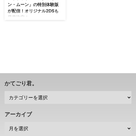
ン・ムーン」の特別体験版
が配信！オリジナル2DSも
発売決定！
なんだかんだであと1ヶ月後くら
いには発売されるのですな(・
∀・) ポケモンシリーズ最新作
「ポケットモンスター サン・ム
ーン」ですが、10月18日に特別
体験版が配信されるそうです！
特別体験版でしか手に入らないポ
ケモンも登場しますよ？ →「ポ
ケットモンスター サン・ムー
ン」公式サイト サトシゲッコウ
かてごり君。
ガも手に入る「ポケットモンスタ
ー サン・ムーン」の特別体験版
が配信 「ポケットモンスター サ
ン・ムーン」の発売日である11月
18日の1ヶ月前。 10月18日に「ポ
アーカイブ
ケットモンスター サン・ムー
ン」の特別体験版が配信 ...