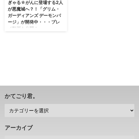
ぎゃる☆がんに登場する2人
が悪魔城へ？！「グリム・
ガーディアンズ デーモンパ
ージ」が開発中・・・プレ
イ動画も公開！
なんか2Dアクション好きは食い
つきそうなゲームが発売されそう
ですね( ´ ▽ ` ) インティ・クリエ
イツさんが 「グリム・ガーディ
アンズ デーモンパージ」 という
2Dアクションゲームを開発して
いるみたいですね。 対応プラッ
トフォームはPS5、PS4、
XSX/S、XB1、ニンテンドースイ
ッチ、Steamとほぼ網羅。 この
かてごり君。
ゲーム・・・主人公はぎゃる☆が
んシリーズに登場する2人なので
すが、ゲームの雰囲気は 悪魔城
ドラキュラシリーズ っぽい作品
となっています。 ただ、ゲーム
アーカイブ
的には「ロックマン」に近いと
か！？ 「 ...