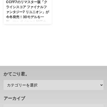
CCFF7のリマスター版「ク
ライシスコア ファイナルフ
ァンタジー7 リユニオン」が
今冬発売！3Dモデルを一
新、フルボイスにも対応す
るとのこと！
PSPのゲームをいい感じに復活さ
せるのがうまいよね、スクエニさ
ん(笑) PSPで発売されたCCFF7
こと 「クライシスコア ファイナ
ルファンタジー7」 ですけれど
も、そのリマスター版となる
「クライシスコア ファイナルフ
ァンタジー7 リユニオン」 が
2022年冬に発売される事が発表
かてごり君。
されましたな( ･`ω･´) 「ファイナ
ルファンタジー7 リバース」が発
売されるまで、まずはこの作品を
楽しみましょ！ 「クライシスコ
ア ファイナルファンタジー7」に
アーカイブ
ついてさらっとご紹介 さて、今
回リマスター化が発表された「ク