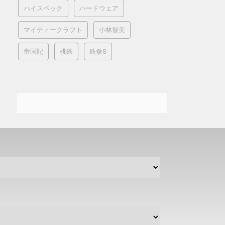
ハイスペック
ハードウェア
マイティークラフト
小林智美
帝国記
桃鉄
鉄拳8