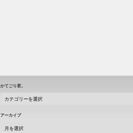
かてごり君。
アーカイブ