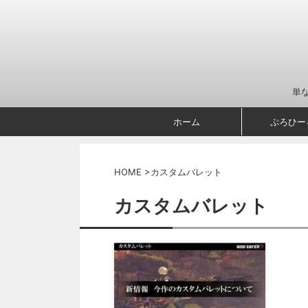
単
ホーム
ぷろひー
HOME
>
カスタムバレット
カスタムバレット