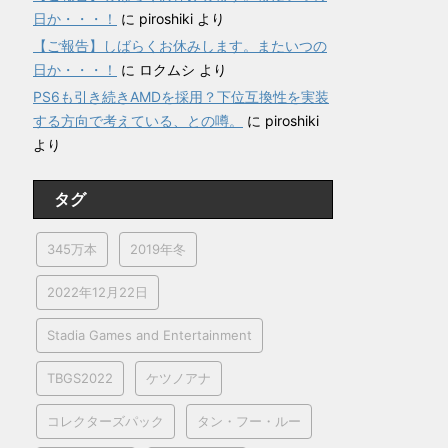
日か・・・！
に
piroshiki
より
【ご報告】しばらくお休みします。またいつの
日か・・・！
に
ロクムシ
より
PS6も引き続きAMDを採用？下位互換性を実装
する方向で考えている、との噂。
に
piroshiki
より
タグ
345万本
2019年冬
2022年12月22日
Stadia Games and Entertainment
TBGS2022
ケツノアナ
コレクターズパック
タン・フー・ルー