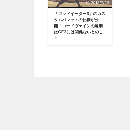
2018/7/23
「ゴッドイーター3」のカス
タムバレットの仕様が公
開！コードヴェインの延期
はGE3には関係ないとのこ
と！
はてさて、色々あるバンナムさん
ですけれども・・・このゲームは
大丈夫かな？(笑) 「ゴッドイータ
ー3」のカスタムバレットの仕様
について情報が公開されました！
また、「コードヴェイン」が延期
されましたが、「ゴッドイーター
3」は大丈夫？っていう話につい
ても語られたので、ご紹介(・
∀・) 「ゴッドイーター3」のカス
タムバレットの仕様が公開 ゴッ
ドイーターシリーズには、「バレ
ット」と呼ばれると呼ばれる装備
品がありますが、「ゴッドイータ
ー3」にもカスタムバレットは存