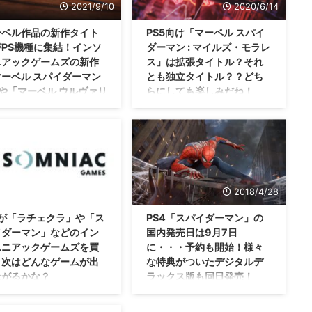
2021/9/10
2020/6/14
ーベル作品の新作タイト
PS5向け「マーベル スパイ
がPS機種に集結！インソ
ダーマン : マイルズ・モラレ
ニアックゲームズの新作
ス」は拡張タイトル？それ
マーベル スパイダーマン
とも独立タイトル？？どち
や「マーベル ウルヴァリ
らにしても楽しみだね！
」が新たに発表！
最近あまりゲームやブログに時間
が取れず、PS5イベントで紹介さ
Eのジム・ライアンさんが「び
れたタイトルを全部が全部紹介で
りするような発表がある」と
きていませんが・・・これも個人
言っていましたが・・・この
的に楽しみなタイトルだったりし
かな？ PS5向けに 「マーベ
ます(・∀・) インソムニアックゲ
スパイダーマン2」 「マーベ
2019/8/25
2018/4/28
ームズさんがPS4向けに開発をし
ウルヴァリン」 の2本のマー
た「マーベル スパイダーマン」
作品の新作が発売されること
Eが「ラチェクラ」や「ス
PS4「スパイダーマン」の
シリーズ最新作 「マーベル スパ
表されましたな！ どちら
イダーマン」などのイン
国内発売日は9月7日
イダーマン : マイルズ・モラレ
「マーベル スパイダーマ
ムニアックゲームズを買
に・・・予約も開始！様々
ス」 が発表されましたな！ こ
を制作したインソムニアック
！次はどんなゲームが出
な特典がついたデジタルデ
れ・・・「マーベル スパイダー
ムズさんが担当するみたいで
上がるかな？
ラックス版も同日発売！
マン」の拡張タイトルになるとい
？ 「マーベル スパイダーマ
う話が出ていましたが、果たし
」が2023年にPS5で発売 まず
関係の話題では、「スパイダ
インソムニアックゲームズさんが
て？？ PS5向け「マーベル スパ
目・・・ 「マーベル スパイダ
ン」がMCUから脱退した！
開発したPS4「スパイダーマン」