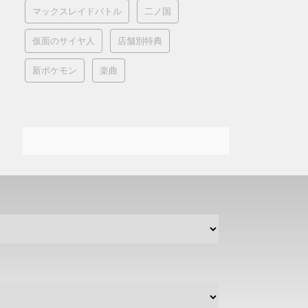
マックスレイドバトル
二ノ国
仮面のサイヤ人
店舗別特典
新ポケモン
楽曲