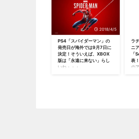
売決定 さて、元々はPS機種独占
ーマ
とい
のか気になりますな！ PS4で発売
という形で発売された「 ...
して
が。
され世界売上1300万本を超え
∀・) .
でも
た、インソムニアックゲームズさ
れて
ん開発の「スパイダーマン」です
2018/4/5
いま
けれども。 その続編となる「ス
ンソ
パイダーマン2」が開発中ではな
PS4「スパイダーマン」の
ラ
買収
いかという話が出ているみたいで
発売日が海外では9月7日に
ニ
ソム
すね(・∀・) インソムニアックゲ
決定！そういえば、XBOX
「S
メリ
ームズ「スパイダーマン2」が開
版は「永遠に来ない」らし
表
ンソ
発中？ ということで、PS4でかな
いね・・・。
の
最近
りの売上となったインソムニアッ
ーマ
ー
クゲームズさん開発の「スパイダ
近々、発売日が発表されると言わ
13
ーマン」ですけれども。 その続
れていたPS4「スパイダーマン」
「メ
ましたな
編となる「スパイダーマン2」が
ですけれども、早速発表されたみ
の言
開発されているという噂が出てい
たいですね(笑) とりあえず、海外
みた
るみたいですね(・ ...
発売日ではありますが、 2018年9
ドヴ
月7日 に決定したみたいです。
語で
日本ではいつになるかな？？
ムの
PS4「スパイダーマン」の海外発
索型
売日が2018年9月7日に決定
ロイ
https://youtu.be/luh7RLYn1Bw
ア」
PS4「スパイダーマン」の日本で
(・