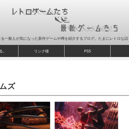
なる一般人が気になった新作ゲームや噂を紹介するブログ。たまにレトロな話
る。
リンク様
PS5
ムズ