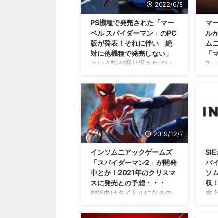
2022/6/8
PS機種で発売された「マー
マ
ベル スパイダーマン」のPC
ル
版が発表！それに伴い「絶
ム
対に他機種で発売しない」
「
という話が掘り返されてい
2」
るみたいね。
ン
まあ、状況が変わるってことはあ
SI
るでしょうけれども・・・こうな
っく
ると下手なことは言えなくなるよ
前に
ね（；^ω^） PS機種で発売されて
こと
いた「マーベル スパイダーマ
ル 
2019/12/7
ン」シリーズですけれども、 PC
ル 
版 の発売が発表されましたね。
ベル
インソムニアックゲームズ
SI
PS機種を持っていない人たちに
が発
「スパイダーマン2」が開発
パ
とってはありがたい話だと思いま
も、
中とか！2021年のクリスマ
ソ
すが。 PS機種メインで遊んでい
ン」
スに発売との予想・・・
収
る人たちは面白くない状況になっ
ゲー
PS5向けタイトルになるの
来
ているみたいですぜ(；´∀｀) PC
すぜ
かな？
版「マーベル スパイダーマン」
ン2
映画
がSteamとEpic Games Storeで発
1つ
ーマ
真新しさを作り出すことができる