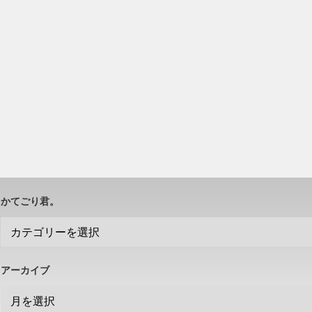
かてごり君。
アーカイブ