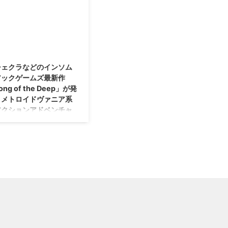
イダーマン : マイルズ・モラレ
ン2」 がPS5独占タイトルと
うことで盛り上がっています
の国内発売日が 2018年9月7日 に
ス」が2020 ...
発売されるみたいですな(・
 # そういえば、ゲーム業界
決定したみたいですね！ オープ
..
「スパイダーマン」が買収さ
ンワールドで描かれた世界を、縦
いましたな・・・正確には違
横無尽に楽しんじゃいましょう
2016/1/29
すが(；´∀｀) SIEさんが、 イ
(｀・ω・´) PS4「スパイダーマ
ムニアックゲームズさん を
ン」の国内発売日は2018年9月7
チェクラなどのインソム
したそうですぜ！ SIEがイン
日に！ てことで、PS4で発売され
アックゲームズ最新作
ニアックゲームズを買収 ア
る新たな「スパイダーマン」は、
ong of the Deep」が発
カのゲーム開発会社であるイ
SIEさんとマーベルさん、そして
！メトロイドヴァニア系
ムニアックゲームズさん。
インソムニアックゲームズさんが
アクションアドベンチャ
では、PS4向けの「スパイダ
手を組んで作り上げた、 最強の
ン」を開発し、世界累計
スパイダーマンアクションゲーム
とのこと！
20万本販売という記録を残し
だそうです(・∀・) ニューヨーク
トロイドヴァニア」・・・そ
。 https://youtu.be ...
の街再現したオープンワールドの
葉を知ってから一度は使って
...
かったんですわ(笑) メトロイ
ァニアって海外で生まれた造
して、探索型アクションゲー
ことを指します。 有名な探
アクションで知られる「メト
ド」と「キャッスルヴァニ
を組み合わせた言葉ですな
∀・) それはさておき、「ラチ