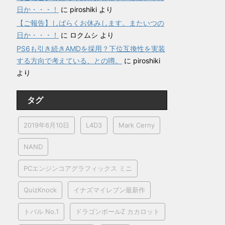
日か・・・！
に
piroshiki
より
【ご報告】しばらくお休みします。またいつの
日か・・・！
に
ロクムシ
より
PS6も引き続きAMDを採用？下位互換性を実装
する方向で考えている、との噂。
に
piroshiki
より
タグ
2019年6月10日
L4D3
Mark Cerny
NAND
PCエンジンコアグラフィックス ミニ
QuizKnock
イナズマイレブン最新作
トバル No.1
ドラゴンボールZ カカロット