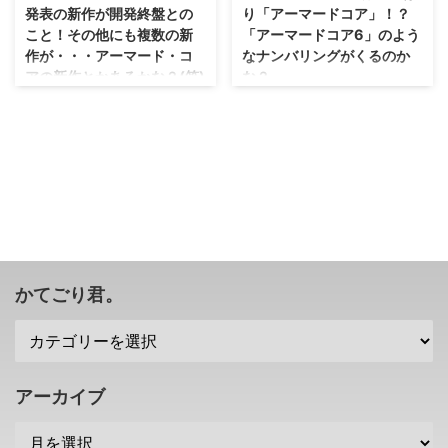
発表の新作が開発終盤との
り「アーマードコア」！？
こと！その他にも複数の新
「アーマードコア6」のよう
作が・・・アーマード・コ
なナンバリングがくるのか
アの新作とかあるかな？(笑)
な？
「エルデンリング」をまだプレイ
フロムソフトウェアの社長である
できていませんが・・・あまりフ
宮崎英高さんが、海外メディアに
ロム作品をプレイしたことがなか
対して、「何作品かの新作に取り
った人も遊んでいるみたいですよ
組んでいる」ということを発表。
ね(・∀・) そんなフロム・ソフト
その一つが、 アーマードコアの
ウェアさんですけれども、 未発
新作 であることを認めたそうで
表の新作 が開発終盤になってい
す(・∀・) →IGN様 フロムの新作
るらしいですぜ？ その他にも複
の1つはやっぱり「アーマードコ
数の新作を開発しているんだと
ア」になりそう 宮崎英高社長が
か・・・気になるのはSEKIROの
海外メディアのIGNさんにインタ
かてごり君。
続編あたりですが。 まさかのア
ビューを受け、取り組んでいる新
ーマード・コアの新作とか発表さ
作のうち一つはダークファンタジ
れたりしないのかな？(笑) フロ
ーものであること。 そして、も
ム・ソフトウェアの未発表の新作
う一つがメカものであるとコメン
が開発終盤 さて、「エルデンリ
トしたみたいですね(´∀｀) この
アーカイブ
ング」がいい感じに売れているフ
「メカもの」については、宮崎英
ロム・ソフトウェアさん ...
高社長が過去に ...