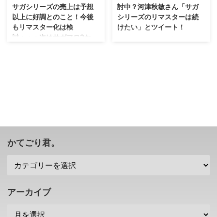
サガシリーズの売上は予想
討中？河津秋敏さん「サガ
以上に好調とのこと！今後
シリーズのリマスターは続
もリマスター化は検
けたい」とツイート！
討・・・次はサガフロ2か
ふむ・・・今まで発売されている
な？
サガシリーズをリマスター化する
にはどれくらい時間がかかるのか
逆に新作を開発する予定はあるの
な？(笑) スクエニの河津秋敏さん
かな・・・？ 最近、スクエニさ
がTwitterにて、サガシリーズの
んの サガシリーズ が色々な形で
今後についてツイートしていまし
移植、またはリマスター化されて
たので、ご紹介(・∀・) いつの日
発売されていますが。 河津秋敏
か、リマスター化されたサガフロ
さんたちが海外メディアのインタ
が遊べる日も来るかもしれないよ
ビューに応え、それら移植やリマ
ん！ 河津秋敏さん「サガシリー
スター化したサガシリーズの売上
ズのリマスターは続けたい」 最
が好調だと語ったみたいですな( ･
かてごり君。
近、ロマサガ2や、TGS2018で情
`ω･´) 今後もリマスター化は検討
報が公開されるロマサガ3など、
していくとも語っていたみたいで
サガシリーズのリメイク化が進ん
すし、サガファンはウキウキする
でいますが。 河津秋敏さんの中
のかな？(笑) 移植やリマスター化
では、これで終わる気はないよう
されたサガシリーズの売上は好調
アーカイブ
で、Twi ...
とのこと さて、ここ最近のサガ
シリーズというと、2019年末に
「ロマンシン ...