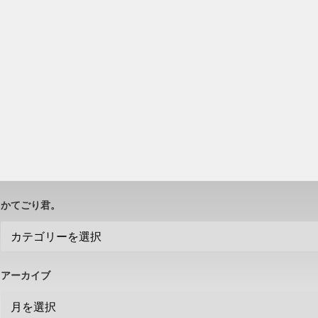
かてごり君。
アーカイブ