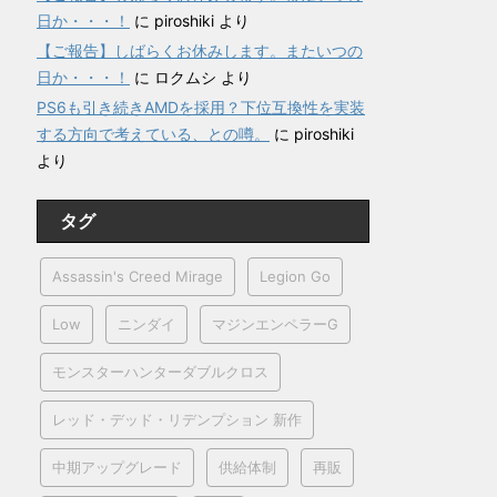
日か・・・！
に
piroshiki
より
【ご報告】しばらくお休みします。またいつの
日か・・・！
に
ロクムシ
より
PS6も引き続きAMDを採用？下位互換性を実装
する方向で考えている、との噂。
に
piroshiki
より
タグ
Assassin's Creed Mirage
Legion Go
Low
ニンダイ
マジンエンペラーG
モンスターハンターダブルクロス
レッド・デッド・リデンプション 新作
中期アップグレード
供給体制
再販