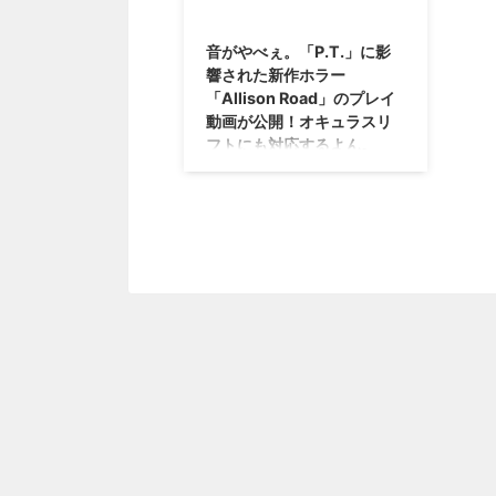
2015/7/2
音がやべぇ。「P.T.」に影
響された新作ホラー
「Allison Road」のプレイ
動画が公開！オキュラスリ
フトにも対応するよん。
以前、小島監督の「P.T.」に影響
されたイギリスのインディースタ
ジオが、 新作ホラーゲームを開
発しているという情報を紹介しま
したよね。 「Allison Road (アリ
ソンロード)」 と呼ばれるこのホ
ラーゲーム・・・プレイ動画が公
開されたみたいです。 「P.T.」を
丸パクリしたのかと思いましたけ
れども、 結構独自の要素があり
そうですね(^^) →「Allison
Road」製作者の公式サイト
「Allison Road」のプレイ動画が
公開。音のリアルさにも注目せ
よ！ さて、この「Allison Road ...