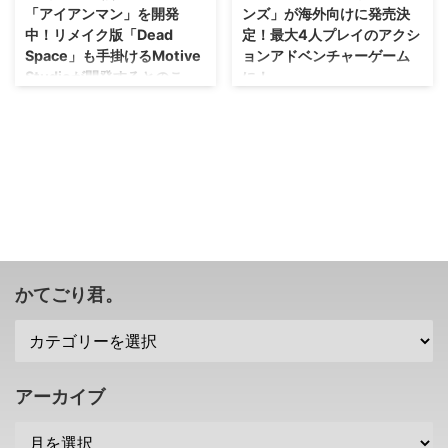
「アイアンマン」を開発
ンズ」が海外向けに発売決
中！リメイク版「Dead
定！最大4人プレイのアクシ
Space」も手掛けるMotive
ョンアドベンチャーゲーム
Studioが開発するとのこ
に！
と。
オリジナル版は様々なMODが配
信されていますし飽きることはな
オープンワールドな感じになるの
いかもいれないけれども、
かな？ EAさんが、TPS視点のア
Mojang自体が儲けを出せる方法
クションアドベンチャーゲーム
を模索しているのかな？ 「マイ
「アイアンマン」 を現在開発し
ンクラフト ダンジョンズ」とい
ているそうですな(・∀・) 開発は
うものが、海外向けに発売される
まだ初期段階とのことですが、ど
ことが発表されました。 詳細は
んな感じになるのか楽しみです
まだ不明ですが、気になる人は頭
ね！ EAがTPS視点のアクション
に入れておきましょ！ 「マイン
「アイアンマン」を開発中 最
かてごり君。
クラフト ダンジョンズ」が2019
近、マーベル作品のゲームが色々
年、海外向けに発売 てことで、
と発売されていますが。 そのマ
「マインクラフト」シリーズの新
ーベル作品の中でも人気キャラク
展開として、「マインクラフト
ターである 「アイアンマン」 に
ダンジョンズ」というものが発売
関しては、ここ最近PS VR向けの
アーカイブ
されるそうです。
ゲームが発売されるくらいで、他
https://youtu.be/HJi ...
に特にありませんでしたな。 以
前は、ジャストコ ...