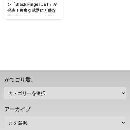
ン「Black Finger JET」が
発表！豊富な武器に万能な
乗り物など、ちょっと懐か
しいアクションに。
こりゃ、当時あのゲームをプレイ
していた人はかなり気になる作品
ですね(・∀・) 国内のインディー
スタジオであるKOHACHI
STUDIOさんが 「Black Finger
JET」 という横スクロール・アク
ションシューティングゲームを開
発していることを発表しました。
現状の対応プラットフォームは
かてごり君。
Steamで、今後コンソールに発売
されるのかはまだ不明とのこと。
こちらのKOHACHI STUDIOさん
には ・R-TYPE ・メタルスラッ
グ などの開発に携わったスタッ
アーカイブ
フが在籍しているとのこと。 ア
クションシュ ...