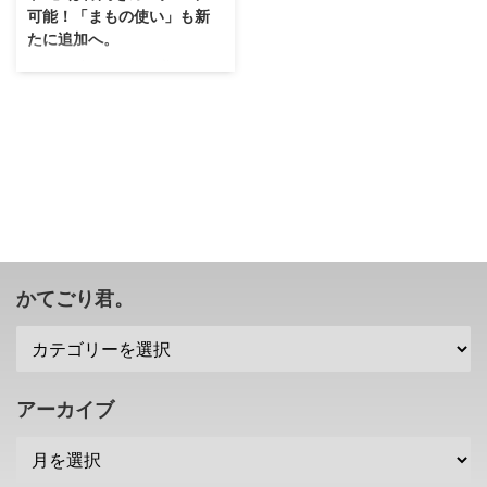
可能！「まもの使い」も新
たに追加へ。
どこまで新しい要素が増えるのか
楽しみですな😊 2024年11月17日
に発売予定の HD-2D版「ドラゴ
ンクエスト3」 に関する新たな情
報が公開されていましたね。 ル
イーダの酒場で集められる仲間た
ちは「カスタマイズ」が可能。
また、新たな職業として まもの
使い の追加が正式発表されまし
たな😄 そのほかにも、モンスタ
ーが活躍する要素があるんだと
かてごり君。
か・・・続報が気になりますね！
HD-2D版「ドラゴンクエスト3」
は仲間をカスタマイズ可能
https://youtu.be/rBGC6 ...
アーカイブ