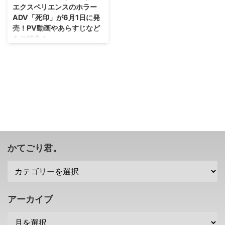
エクスペリエンスのホラー
ADV「死印」が6月1日に発
売！PV動画やあらすじなど
をご紹介！
気になっていたけれども、まとめ
るタイミングがなかったので、
色々まとめてご紹介を(笑) デモン
ゲイズやクロスブラッドなどの作
品で知られるエクスペリエンスさ
んですが、初のホラーADV 「死
印」 を2017年6月1日、PSVita向
けに発売します(・∀・) かなーり
怖そうなので、ホラーが苦手な人
は見ないほうがいいかも！？
かてごり君。
→「死印」公式サイト エクスペ
リエンスのホラーADV「死
印」・・・シルシが刻まれた人は
原因不明の死を遂げる物語 さ
て、エクスペリエンスさん初のホ
アーカイブ
ラーADVとなる「死印」という作
品。 物語の舞台 ...