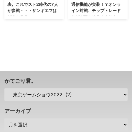
表。これでスト2時代の7人
通信機能が実装！？オンラ
が参戦・・・ザンギエフは
イン対戦、チップトレード
どうなる？
などが楽しめるように！
そっか・・・ あのキャラクター
今でもコアなファンが多い作
の存続はどうなるんだろうね？
品・・・これを機に再び熱を持つ
「ストリートファイター6」の参
こともあるのかな！？ 2023年に
戦キャラクターとして ケン ダル
発売を予定している 「ロックマ
シム ブランカ エドモンド本田 が
ンエグゼ アドバンスドコレクシ
発表されました・・・が、ザンギ
ョン」 ですけれども、気になっ
エフは今回発表されませんでした
ていた 通信機能 が実装される方
な（；^ω^） ローンチ時は難しい
向で動いているそうですぜ！
かもですが、参戦自体はするのか
色々と心配していた方・・・良か
な？ 「ストリートファイター6」
ったですな( ･`ω･´) 2023年に発
かてごり君。
にて、スト2時代の4人のキャラ
売予定の「ロックマンエグゼ ア
が発表
ドバンスドコレクション」とは
https://youtu.be/sTpTiGYW7Zk
https://youtu.be/mnqbwixcXBg
さて、まずは「ストリートファイ
その前に、「ロックマンエグゼ
ター6」の参戦キャラクターです
アドバンスドコレクション」につ
アーカイブ
が、今回の発表でスト2時代の7
いて改めて。 「ロッ ...
人が揃いまし ...